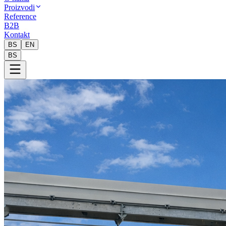
Proizvodi
Reference
B2B
Kontakt
BS
EN
BS