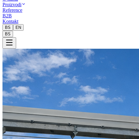
Proizvodi
Reference
B2B
Kontakt
BS
EN
BS