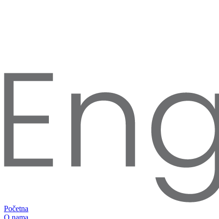
Početna
O nama