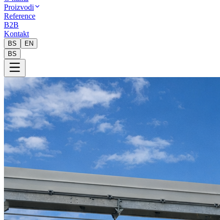
Proizvodi
Reference
B2B
Kontakt
BS
EN
BS