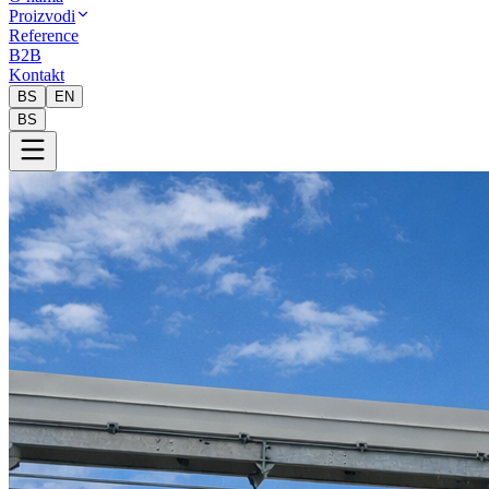
Proizvodi
Reference
B2B
Kontakt
BS
EN
BS