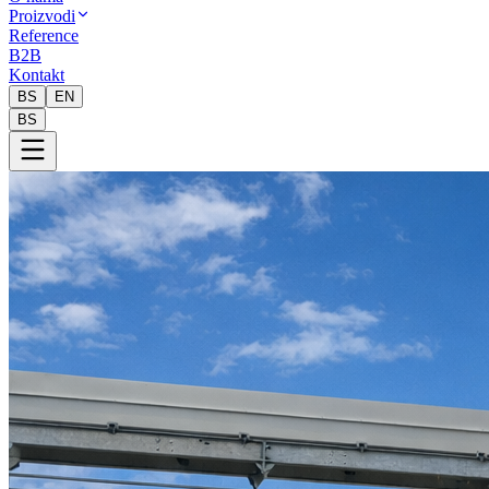
Proizvodi
Reference
B2B
Kontakt
BS
EN
BS