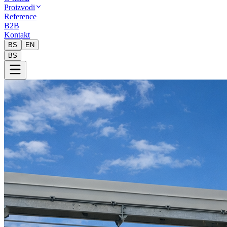
Proizvodi
Reference
B2B
Kontakt
BS
EN
BS