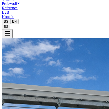
Proizvodi
Reference
B2B
Kontakt
BS
EN
BS