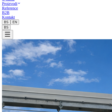
Proizvodi
Reference
B2B
Kontakt
BS
EN
BS