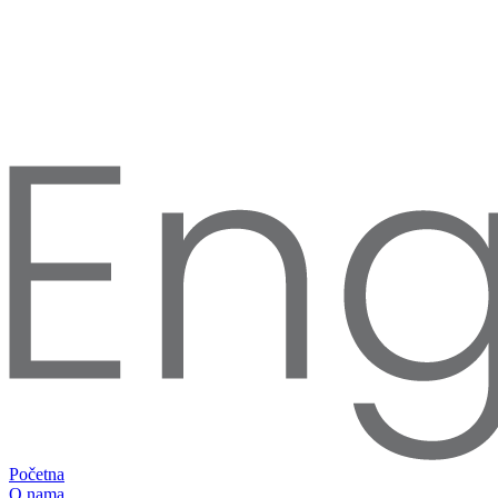
Početna
O nama