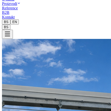
Proizvodi
Reference
B2B
Kontakt
BS
EN
BS