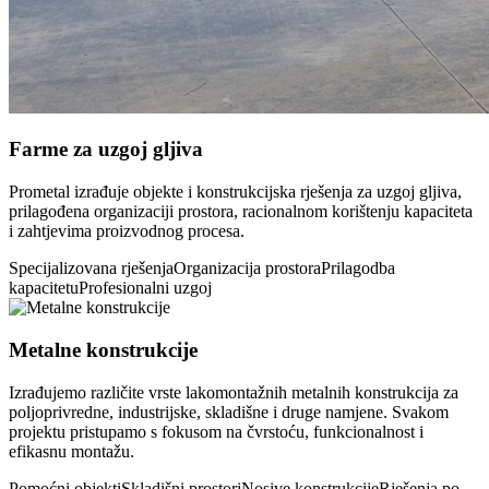
Farme za uzgoj gljiva
Prometal izrađuje objekte i konstrukcijska rješenja za uzgoj gljiva,
prilagođena organizaciji prostora, racionalnom korištenju kapaciteta
i zahtjevima proizvodnog procesa.
Specijalizovana rješenja
Organizacija prostora
Prilagodba
kapacitetu
Profesionalni uzgoj
Metalne konstrukcije
Izrađujemo različite vrste lakomontažnih metalnih konstrukcija za
poljoprivredne, industrijske, skladišne i druge namjene. Svakom
projektu pristupamo s fokusom na čvrstoću, funkcionalnost i
efikasnu montažu.
Pomoćni objekti
Skladišni prostori
Nosive konstrukcije
Rješenja po