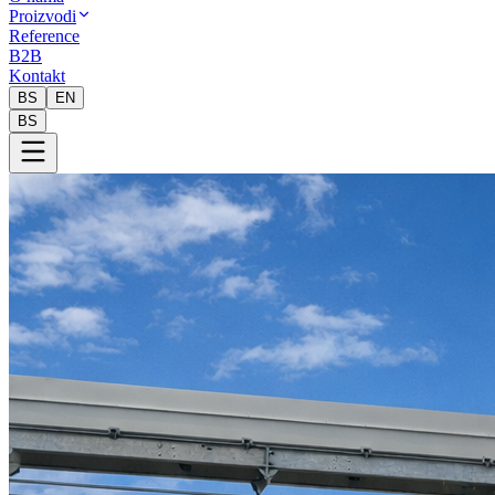
Proizvodi
Reference
B2B
Kontakt
BS
EN
BS