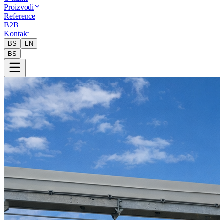
Proizvodi
Reference
B2B
Kontakt
BS
EN
BS