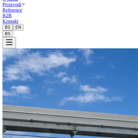
Proizvodi
Reference
B2B
Kontakt
BS
EN
BS