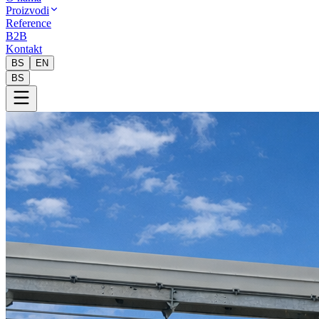
Proizvodi
Reference
B2B
Kontakt
BS
EN
BS