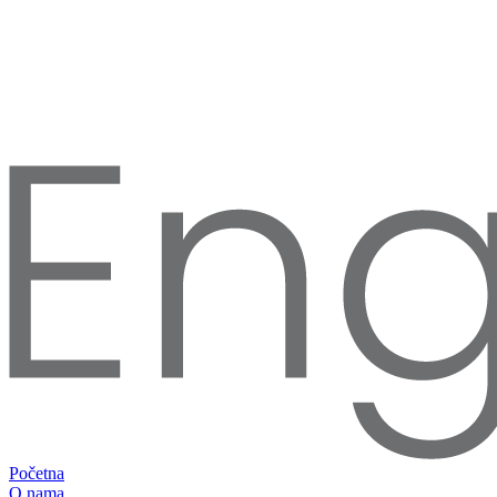
Početna
O nama