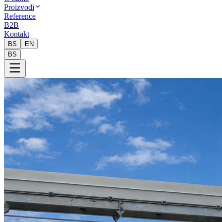
Proizvodi
Reference
B2B
Kontakt
BS
EN
BS