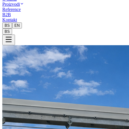
Proizvodi
Reference
B2B
Kontakt
BS
EN
BS